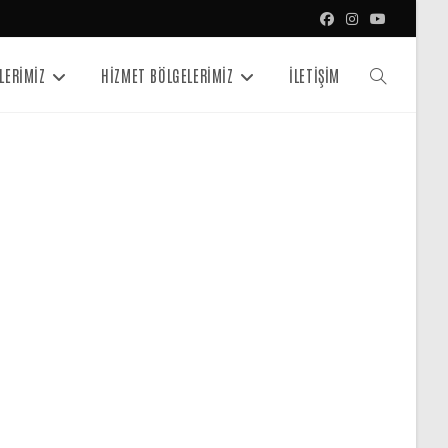
LERİMİZ
HİZMET BÖLGELERİMİZ
İLETİŞİM
Toggle
website
search