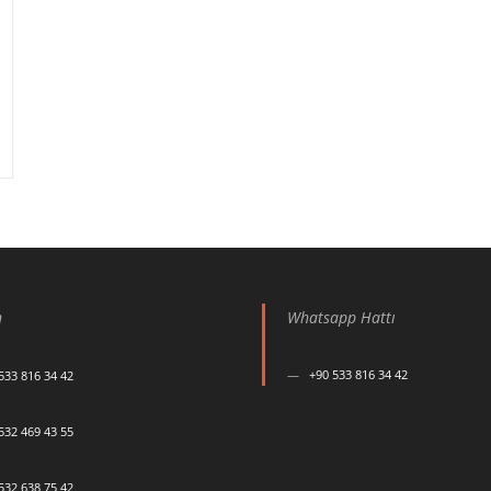
n
Whatsapp Hattı
+90 533 816 34 42
533 816 34 42
532 469 43 55
532 638 75 42