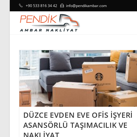
Skip
+90 533 816 34 42
info@pendikambar.com
to
content
DÜZCE EVDEN EVE OFİS İŞYERİ
ASANSÖRLÜ TAŞIMACILIK VE
NAKLİYAT