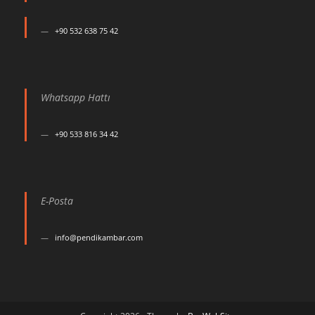
+90 532 638 75 42
Whatsapp Hattı
+90 533 816 34 42
E-Posta
info@pendikambar.com