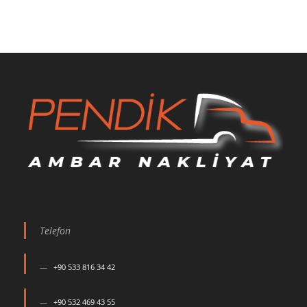
Telefon
+90 533 816 34 42
+90 532 469 43 55