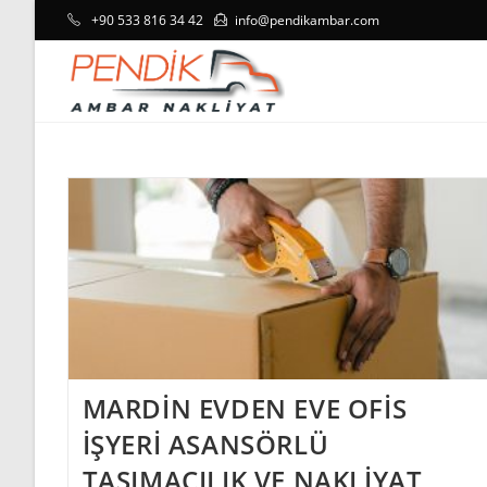
Skip
+90 533 816 34 42
info@pendikambar.com
to
content
MARDİN EVDEN EVE OFİS
İŞYERİ ASANSÖRLÜ
TAŞIMACILIK VE NAKLİYAT