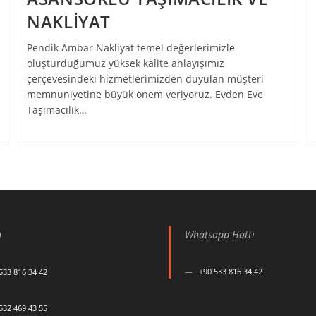
NAKLİYAT
Pendik Ambar Nakliyat temel değerlerimizle
oluşturduğumuz yüksek kalite anlayışımız
çerçevesindeki hizmetlerimizden duyulan müşteri
memnuniyetine büyük önem veriyoruz. Evden Eve
Taşımacılık…
n
Whatsapp Hattı
+90 533 816 34 42
533 816 34 42
532 469 43 55