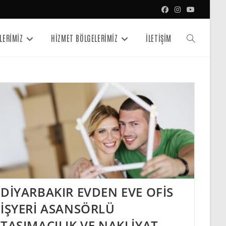
LERİMİZ
HİZMET BÖLGELERİMİZ
İLETİŞİM
Toggle
website
search
DİYARBAKIR EVDEN EVE OFİS
İŞYERİ ASANSÖRLÜ
TAŞIMACILIK VE NAKLİYAT