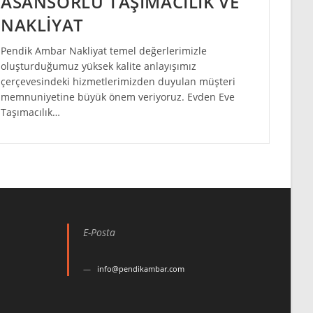
ASANSÖRLÜ TAŞIMACILIK VE
NAKLİYAT
Pendik Ambar Nakliyat temel değerlerimizle
oluşturduğumuz yüksek kalite anlayışımız
çerçevesindeki hizmetlerimizden duyulan müşteri
memnuniyetine büyük önem veriyoruz. Evden Eve
Taşımacılık…
E-Posta
info@pendikambar.com