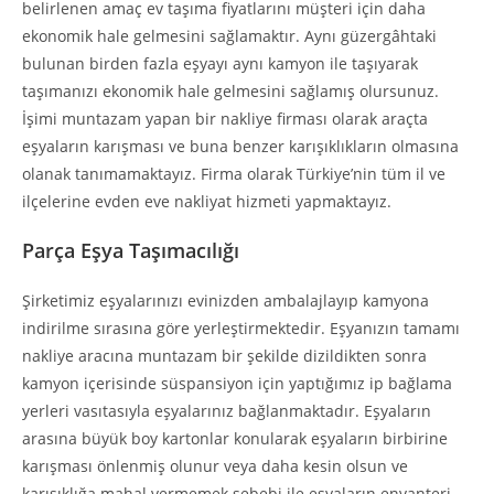
belirlenen amaç ev taşıma fiyatlarını müşteri için daha
ekonomik hale gelmesini sağlamaktır. Aynı güzergâhtaki
bulunan birden fazla eşyayı aynı kamyon ile taşıyarak
taşımanızı ekonomik hale gelmesini sağlamış olursunuz.
İşimi muntazam yapan bir nakliye firması olarak araçta
eşyaların karışması ve buna benzer karışıklıkların olmasına
olanak tanımamaktayız. Firma olarak Türkiye’nin tüm il ve
ilçelerine evden eve nakliyat hizmeti yapmaktayız.
Parça Eşya Taşımacılığı
Şirketimiz eşyalarınızı evinizden ambalajlayıp kamyona
indirilme sırasına göre yerleştirmektedir. Eşyanızın tamamı
nakliye aracına muntazam bir şekilde dizildikten sonra
kamyon içerisinde süspansiyon için yaptığımız ip bağlama
yerleri vasıtasıyla eşyalarınız bağlanmaktadır. Eşyaların
arasına büyük boy kartonlar konularak eşyaların birbirine
karışması önlenmiş olunur veya daha kesin olsun ve
karışıklığa mahal vermemek sebebi ile eşyaların envanteri