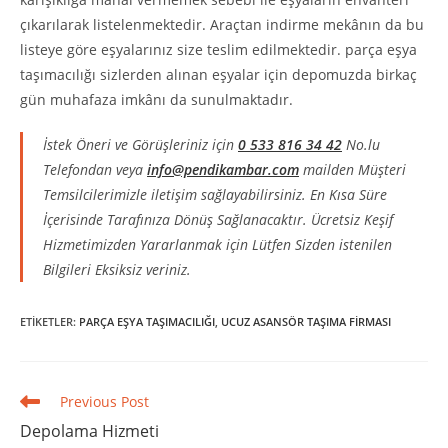
çıkarılarak listelenmektedir. Araçtan indirme mekânın da bu
listeye göre eşyalarınız size teslim edilmektedir. parça eşya
taşımacılığı sizlerden alınan eşyalar için depomuzda birkaç
gün muhafaza imkânı da sunulmaktadır.
İstek Öneri ve Görüşleriniz için
0 533 816 34 42
No.lu
Telefondan veya
info@pendikambar.com
mailden Müşteri
Temsilcilerimizle iletişim sağlayabilirsiniz. En Kısa Süre
İçerisinde Tarafınıza Dönüş Sağlanacaktır. Ücretsiz Keşif
Hizmetimizden Yararlanmak için Lütfen Sizden istenilen
Bilgileri Eksiksiz veriniz.
ETIKETLER
:
PARÇA EŞYA TAŞIMACILIĞI
,
UCUZ ASANSÖR TAŞIMA FIRMASI
Read
Previous Post
more
Depolama Hizmeti
articles