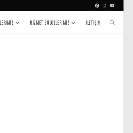
LERİMİZ
HİZMET BÖLGELERİMİZ
İLETİŞİM
Toggle
website
search