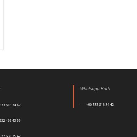
n
Whatsapp Hattı
+90 533 816 34 42
533 816 34 42
532 469 43 55
532 638 75 42