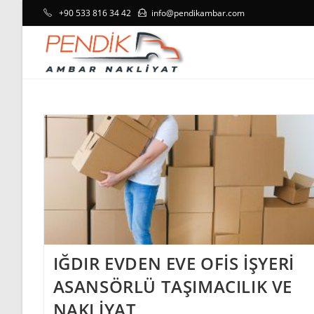
Skip
+90 533 816 34 42
info@pendikambar.com
to
content
IĞDIR EVDEN EVE OFİS İŞYERİ
ASANSÖRLÜ TAŞIMACILIK VE
NAKLİYAT