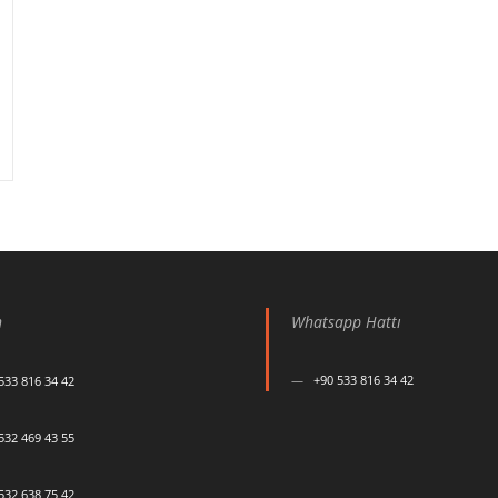
n
Whatsapp Hattı
+90 533 816 34 42
533 816 34 42
532 469 43 55
532 638 75 42