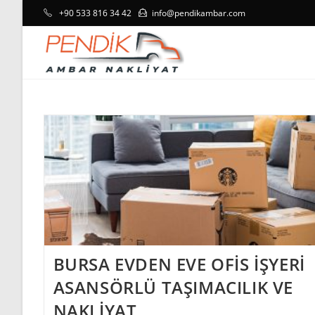
Skip
+90 533 816 34 42
info@pendikambar.com
to
content
BURSA EVDEN EVE OFİS İŞYERİ
ASANSÖRLÜ TAŞIMACILIK VE
NAKLİYAT