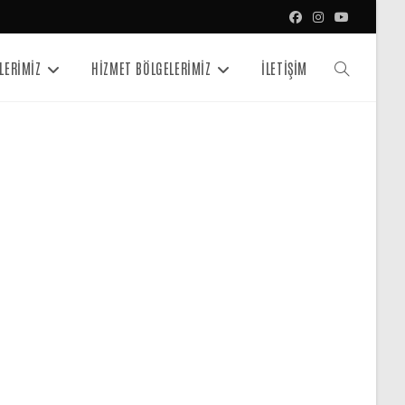
LERİMİZ
HİZMET BÖLGELERİMİZ
İLETİŞİM
Toggle
website
search