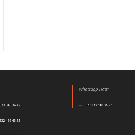
n
Whatsapp Hattı
+90 533 816 34 42
533 816 34 42
532 469 43 55