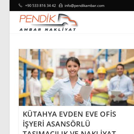
Skip
+90 533 816 34 42
info@pendikambar.com
to
content
KÜTAHYA EVDEN EVE OFİS
İŞYERİ ASANSÖRLÜ
TAŞIMACILIK VE NAKLİYAT