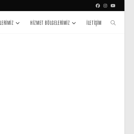
LERİMİZ
HİZMET BÖLGELERİMİZ
İLETİŞİM
Toggle
website
search